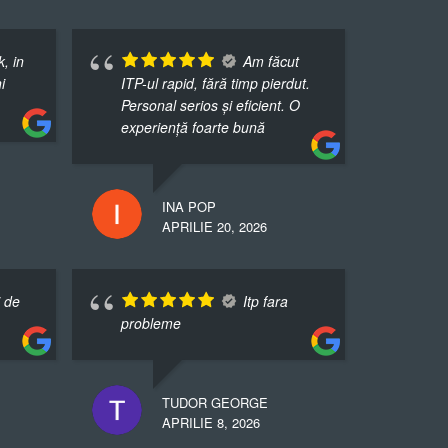
k, in
Am făcut
i
ITP-ul rapid, fără timp pierdut.
Personal serios și eficient. O
experiență foarte bună
INA POP
APRILIE 20, 2026
i de
Itp fara
probleme
TUDOR GEORGE
APRILIE 8, 2026