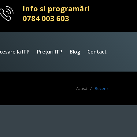
Info si programări
0784 003 603
cesare la ITP
Prețuri ITP
Blog
Contact
Acasă
/
Recenzii