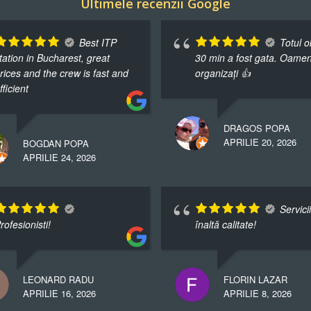
Ultimele recenzii Google
Best ITP
Totul o
tation in Bucharest, great
30 min a fost gata. Oamen
rices and the crew is fast and
organizați 👍
fficient
DRAGOS POPA
APRILIE 20, 2026
BOGDAN POPA
APRILIE 24, 2026
Servici
rofesionisti!
înaltă calitate!
LEONARD RADU
FLORIN LAZAR
APRILIE 16, 2026
APRILIE 8, 2026