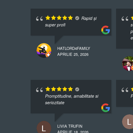
Rapid și
super profi
s
p
e
HATLORD4FAMILY
APRILIE 25, 2026
Promptitudine, amabilitate si
P
seriozitate
LIVIA TRUFIN
APRILIE 18, 2026