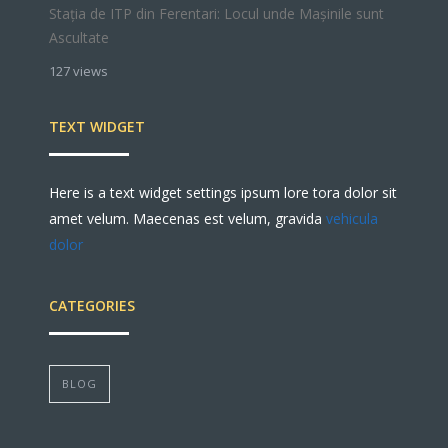
Stația de ITP din Ferentari: Locul unde Mașinile sunt
Ascultate
127 views
TEXT WIDGET
Here is a text widget settings ipsum lore tora dolor sit
amet velum. Maecenas est velum, gravida
vehicula
dolor
CATEGORIES
BLOG