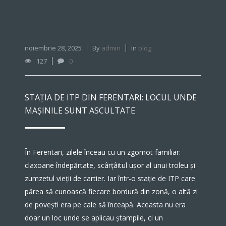
noiembrie 28, 2025
By
admin
In
blog
127
0
STAȚIA DE ITP DIN FERENTARI: LOCUL UNDE
MAȘINILE SUNT ASCULTATE
În Ferentari, zilele înceau cu un zgomot familiar:
claxoane îndepărtate, scârțâitul ușor al unui troleu și
zumzetul vieții de cartier. Iar într-o stație de ITP care
părea să cunoască fiecare bordură din zonă, o altă zi
de povești era pe cale să înceapă. Aceasta nu era
doar un loc unde se aplicau ștampile, ci un