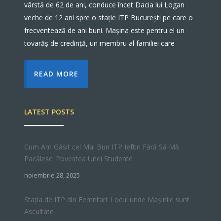
vârstă de 62 de ani, conduce încet Dacia lui Logan
veche de 12 ani spre o stație ITP București pe care o
frecventează de ani buni. Mașina este pentru el un
tovarăș de credință, un membru al familiei care
READ MORE
LATEST POSTS
Cum Am Găsit cel Mai Bun ITP Ieftin Fără Să Mă
Pacălesc: Povestea Unei Studente
noiembrie 28, 2025
Stația de ITP din Ferentari: Locul unde Mașinile sunt
Ascultate