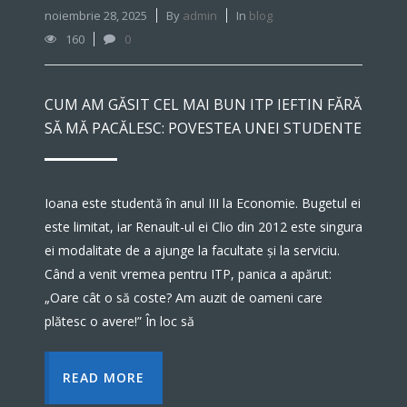
noiembrie 28, 2025
By
admin
In
blog
160
0
CUM AM GĂSIT CEL MAI BUN ITP IEFTIN FĂRĂ
SĂ MĂ PACĂLESC: POVESTEA UNEI STUDENTE
Ioana este studentă în anul III la Economie. Bugetul ei
este limitat, iar Renault-ul ei Clio din 2012 este singura
ei modalitate de a ajunge la facultate și la serviciu.
Când a venit vremea pentru ITP, panica a apărut:
„Oare cât o să coste? Am auzit de oameni care
plătesc o avere!” În loc să
READ MORE